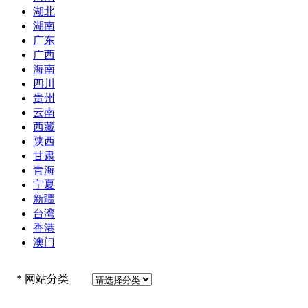
湖北
湖南
广东
广西
海南
四川
贵州
云南
西藏
陕西
甘肃
青海
宁夏
新疆
台湾
香港
澳门
*
网站分类