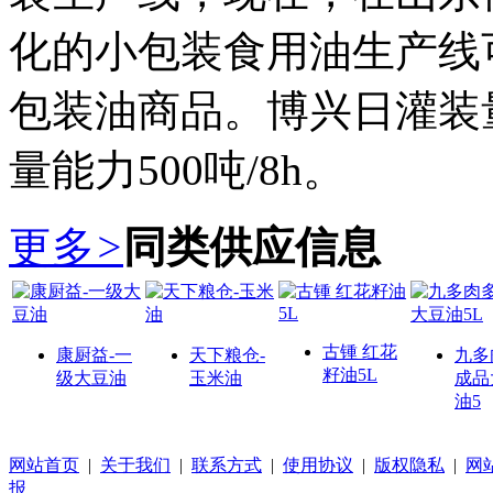
化的小包装食用油生产线可生
包装油商品。博兴日灌装量
量能力500吨/8h。
更多
>
同类供应信息
古锺 红花
康厨益-一
天下粮仓-
九多
籽油5L
级大豆油
玉米油
成品
油5
网站首页
|
关于我们
|
联系方式
|
使用协议
|
版权隐私
|
网
报