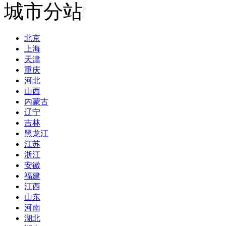
城市分站
北京
上海
天津
重庆
河北
山西
内蒙古
辽宁
吉林
黑龙江
江苏
浙江
安徽
福建
江西
山东
河南
湖北