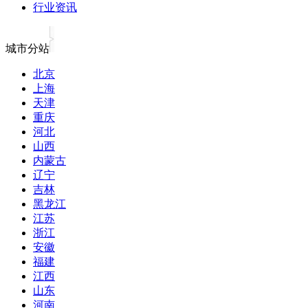
行业资讯
城市分站
北京
上海
天津
重庆
河北
山西
内蒙古
辽宁
吉林
黑龙江
江苏
浙江
安徽
福建
江西
山东
河南