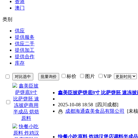
香港
澳门
类别
供应
提供服务
供应二手
提供加工
提供合作
库存
标价
图片
VIP
鑫美臣披萨饼底9寸 比萨饼胚 速冻
2025-10-08 18:58
[四川成都]
成都海通森美食品有限公司
[未核
快餐小吃原料 炸鸡汉堡店调料半成品小