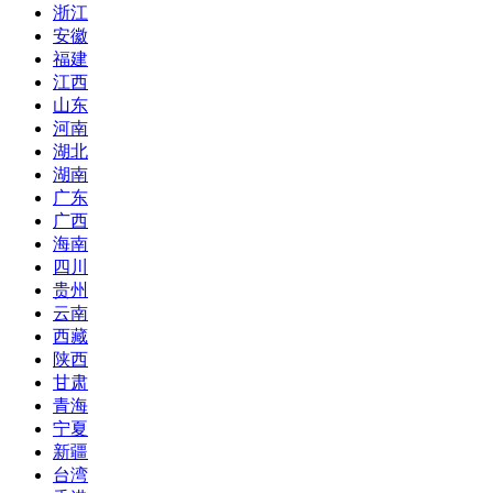
浙江
安徽
福建
江西
山东
河南
湖北
湖南
广东
广西
海南
四川
贵州
云南
西藏
陕西
甘肃
青海
宁夏
新疆
台湾