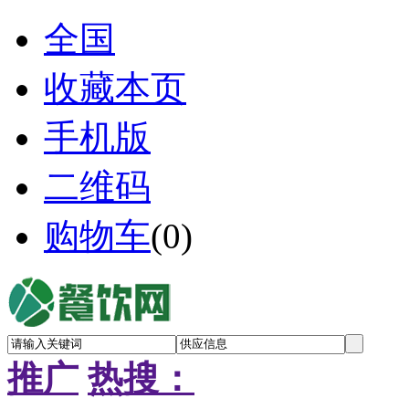
全国
收藏本页
手机版
二维码
购物车
(
0
)
推广
热搜：