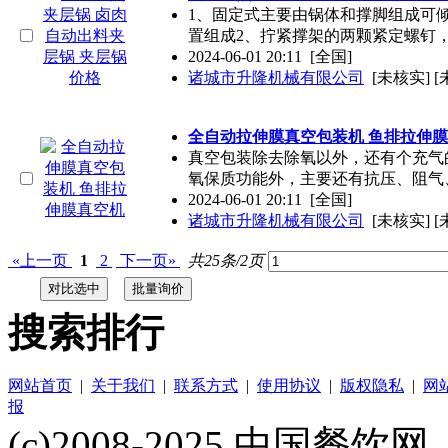
1、固定式主要由锅体和撑脚组成可
置组成2、拧紧撑架的两颗紧定螺钉
2024-06-01 20:11
[全国]
诸城市升隆机械有限公司
[未核实] 
全自动拉伸膜真空包装机 鱼排拉伸
真空包装除去除氧以外，还有个充气
氧保质功能外，主要还有抗压、阻气
2024-06-01 20:11
[全国]
诸城市升隆机械有限公司
[未核实] 
«上一页
1
2
下一页»
共25条/2页
搜索排行
网站首页
|
关于我们
|
联系方式
|
使用协议
|
版权隐私
|
网
报
(c)2008-2025 中国餐饮网（w