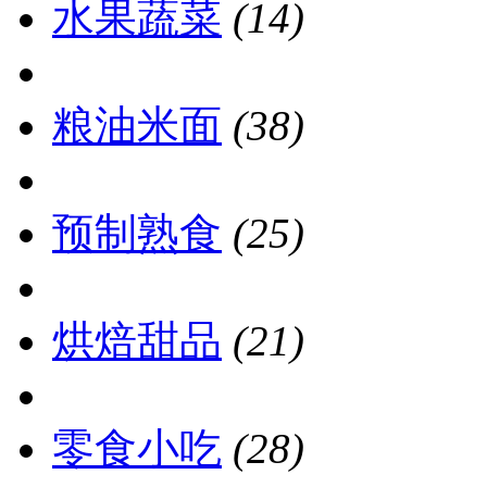
水果蔬菜
(14)
粮油米面
(38)
预制熟食
(25)
烘焙甜品
(21)
零食小吃
(28)