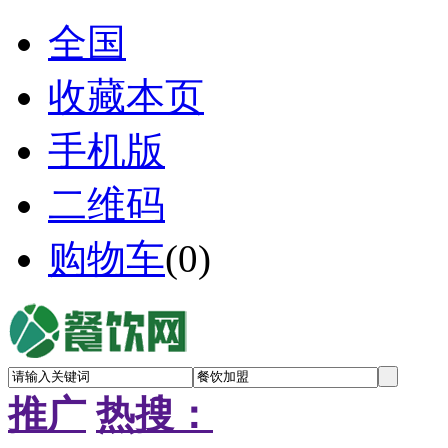
全国
收藏本页
手机版
二维码
购物车
(
0
)
推广
热搜：