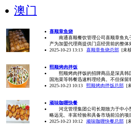
澳门
喜顺章鱼烧
南通喜顺餐饮管理公司喜顺章鱼丸子
产为加盟代理商提供门店经营前的整体
2025-10-23 13:13
喜顺章鱼烧总部
[未核
熙顺烤肉拌饭
熙顺烤肉拌饭的招牌商品是深具韩国
国泡菜等韩餐迅速料理经典。不但保留
2025-10-23 10:13
熙顺烤肉拌饭总部
[
顽味咖喱快餐
河北管理集团公司长期致力于中小型
略远见、丰富经验和具备市场前沿的项
2025-10-23 10:12
顽味咖喱快餐总部
[