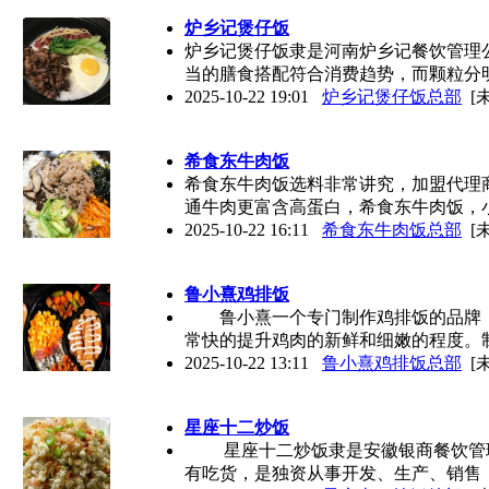
炉乡记煲仔饭
炉乡记煲仔饭隶是河南炉乡记餐饮管理
当的膳食搭配符合消费趋势，而颗粒分
2025-10-22 19:01
炉乡记煲仔饭总部
[
希食东牛肉饭
希食东牛肉饭选料非常讲究，加盟代理
通牛肉更富含高蛋白，希食东牛肉饭，
2025-10-22 16:11
希食东牛肉饭总部
[
鲁小熹鸡排饭
鲁小熹一个专门制作鸡排饭的品牌，
常快的提升鸡肉的新鲜和细嫩的程度。
2025-10-22 13:11
鲁小熹鸡排饭总部
[
星座十二炒饭
星座十二炒饭隶是安徽银商餐饮管理
有吃货，是独资从事开发、生产、销售