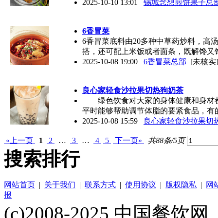
2025-10-10 13:01
锡城念想煎饼果子总
6香冒菜
6香冒菜底料由20多种中草药炒料，高
搭，还可配上米饭或者面条，既解馋又
2025-10-08 19:00
6香冒菜总部
[未核实]
良心家轻食沙拉果切热狗奶茶
绿色饮食对大家的身体健康和身材都
平时能够帮助调节体脂的要紧食品，有
2025-10-08 15:59
良心家轻食沙拉果切
«上一页
1
2
…
3
…
4
5
下一页»
共88条/5页
搜索排行
网站首页
|
关于我们
|
联系方式
|
使用协议
|
版权隐私
|
网
报
(c)2008-2025 中国餐饮网（w