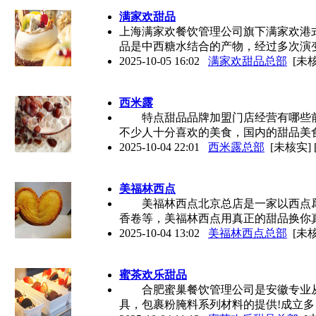
满家欢甜品
上海满家欢餐饮管理公司旗下满家欢港
品是中西糖水结合的产物，经过多次演
2025-10-05 16:02
满家欢甜品总部
[未核
西米露
特点甜品品牌加盟门店经营有哪些前
不少人十分喜欢的美食，国内的甜品美
2025-10-04 22:01
西米露总部
[未核实]
美福林西点
美福林西点北京总店是一家以西点爲
香卷等，美福林西点用真正的甜品换你
2025-10-04 13:02
美福林西点总部
[未核
蜜茶欢乐甜品
合肥蜜巢餐饮管理公司是安徽专业从
具，包裹粉腌料系列材料的提供!成立多