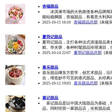
杏福甜品
冰淇淋市场的火热致使各种品牌闻风
能站稳脚跟，杏福甜品，有着意大利风
2025-10-15 16:10
杏福甜品总部
[未核实
夏羽记甜品
夏羽记甜品，主打各种法式浪漫甜品美
糕、华夫饼．各种时髦甜品玲琅满目，
2025-10-14 22:07
夏羽记甜品总部
[未核
喜乐甜品
喜乐甜品继东方哲学，创艺术甜品，沿
合，缔造妙不可言的港式甜品。从经典
2025-10-12 19:03
喜乐甜品总部
[未核实
喜记甜品
喜记甜品是以中国大陆甜品为基础，结
品。同时经营一家甜品店，光有甜品或