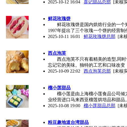
2025-10-12 16:04
喜记甜品总部
[未核实
鲜花玫瑰饼
鲜花玫瑰饼是国内烘焙行业的一个知
1997年提出了三个玫瑰一个饼的经营制
2025-10-11 16:01
鲜花玫瑰饼总部
[未核
西点泡芙
西点泡芙不只有着精美的造型,同时也
忘记它的美味。独特的工艺和口味改变
2025-10-09 22:02
西点泡芙总部
[未核实
榴小莲甜品
榴小莲是由上海榴小莲食品公司倾力塑
业经营进口马来西亚榴莲烘培品和甜品
2025-10-08 19:00
榴小莲甜品总部
[未核
粉豆趣地道台湾甜品