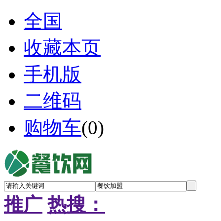
全国
收藏本页
手机版
二维码
购物车
(
0
)
推广
热搜：