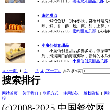
2025-10-04 11:13
蜜茶欢乐甜品总部
[
密约甜点
鲜艳色彩，别样形状，都给时髦消费
辣、鲜、香、酥、脆、爽、甜，上酥、
2025-10-03 22:03
密约甜点总部
[未核实
小魔仙创意甜品
小魔仙创意甜品多姿多彩，依据季节
列，滑润爽口的海底椰冰，新鲜的木瓜
2025-10-03 10:07
小魔仙创意甜品总部
«上一页
1
2
…
3
4
下一页»
共71条/4页
搜索排行
网站首页
|
关于我们
|
联系方式
|
使用协议
|
版权隐私
|
网
报
(c)2008-2025 中国餐饮网（w