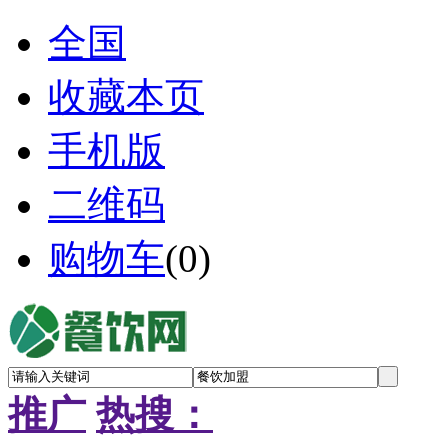
全国
收藏本页
手机版
二维码
购物车
(
0
)
推广
热搜：