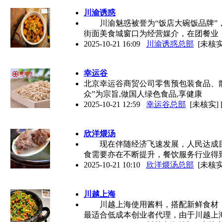
川渝诱惑
川渝魅惑被誉为“饭店大碗饭品牌”，
街面美食城窗口为经营媒介，在团餐业
2025-10-21 16:09
川渝诱惑总部
[未核实
幸运谷
北京幸运谷商贸公司零售预包装食品、散装
众”为宗旨,做国人绿色食品,享健康
2025-10-21 12:59
幸运谷总部
[未核实]
欣洋煨汤
现在伴随经济飞速发展，人民达成目
食需要亦在不断提升，餐饮服务行业得
2025-10-21 10:10
欣洋煨汤总部
[未核实
川越上海
川越上海使用酱料，搭配新鲜食材，
最适合低成本创业者代理，由于川越上