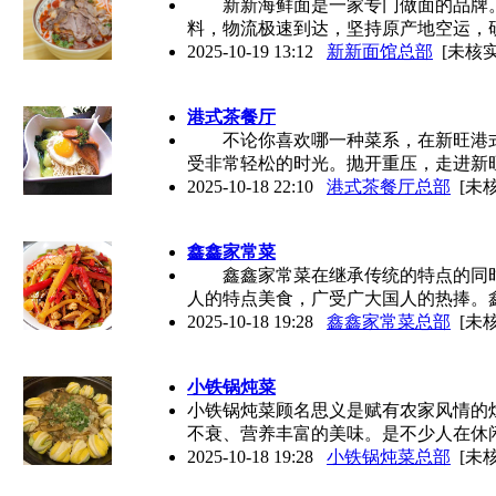
新新海鲜面是一家专门做面的品牌。
料，物流极速到达，坚持原产地空运，
2025-10-19 13:12
新新面馆总部
[未核实
港式茶餐厅
不论你喜欢哪一种菜系，在新旺港式
受非常轻松的时光。抛开重压，走进新
2025-10-18 22:10
港式茶餐厅总部
[未核
鑫鑫家常菜
鑫鑫家常菜在继承传统的特点的同时
人的特点美食，广受广大国人的热捧。
2025-10-18 19:28
鑫鑫家常菜总部
[未核
小铁锅炖菜
小铁锅炖菜顾名思义是赋有农家风情的
不衰、营养丰富的美味。是不少人在休
2025-10-18 19:28
小铁锅炖菜总部
[未核