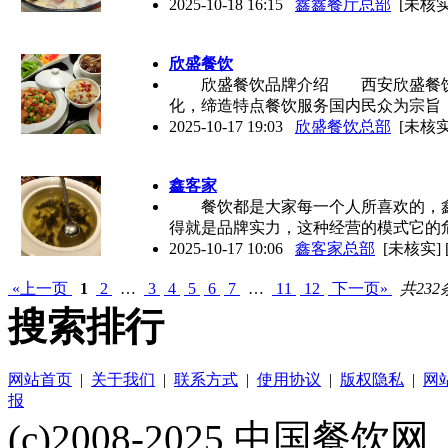
2025-10-18 16:15
鑫鑫餐厅总部
[未核实
欣盛餐饮
欣盛餐饮品牌介绍 西安欣盛餐饮是
化，缔造特点餐饮服务国内民众为宗旨
2025-10-17 19:03
欣盛餐饮总部
[未核实
鑫客家
餐饮都是大家每一个人所喜欢的，鑫
得就是品牌实力，这种经营的模式它的
2025-10-17 10:06
鑫客家总部
[未核实]
«上一页
1
2
…
3
4
5
6
7
…
11
12
下一页»
共232
搜索排行
网站首页
|
关于我们
|
联系方式
|
使用协议
|
版权隐私
|
网
报
(c)2008-2025 中国餐饮网（w