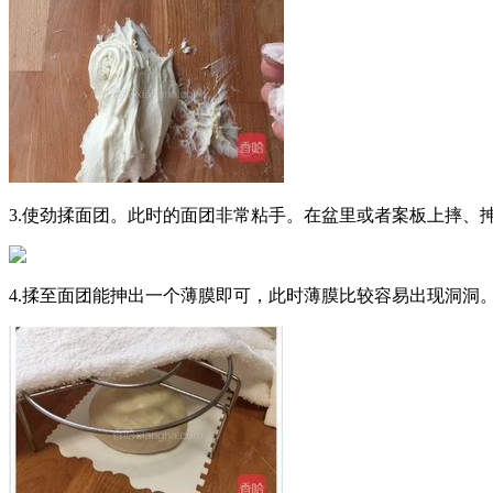
3.使劲揉面团。此时的面团非常粘手。在盆里或者案板上摔、
4.揉至面团能抻出一个薄膜即可，此时薄膜比较容易出现洞洞