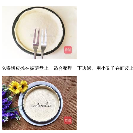
9.将饼皮摊在披萨盘上，适合整理一下边缘。用小叉子在面皮