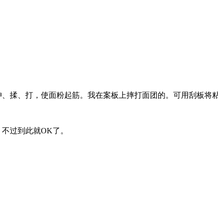
抻、揉、打，使面粉起筋。我在案板上摔打面团的。可用刮板将
。不过到此就OK了。