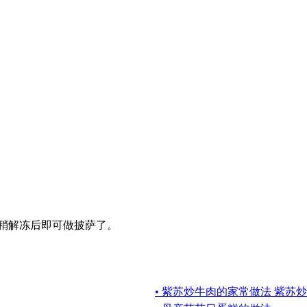
稍稍解冻后即可做披萨了。
• 紫苏炒牛肉的家常做法 紫苏