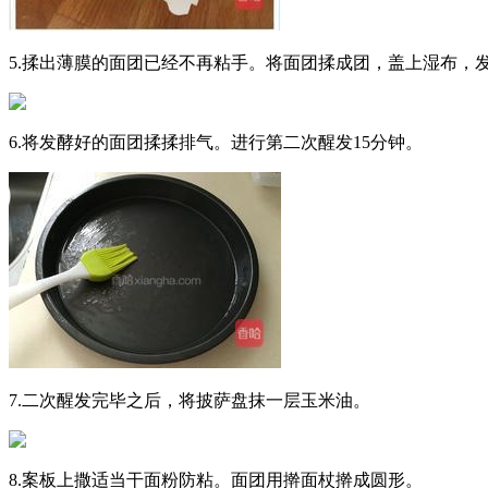
5.揉出薄膜的面团已经不再粘手。将面团揉成团，盖上湿布，
6.将发酵好的面团揉揉排气。进行第二次醒发15分钟。
7.二次醒发完毕之后，将披萨盘抹一层玉米油。
8.案板上撒适当干面粉防粘。面团用擀面杖擀成圆形。