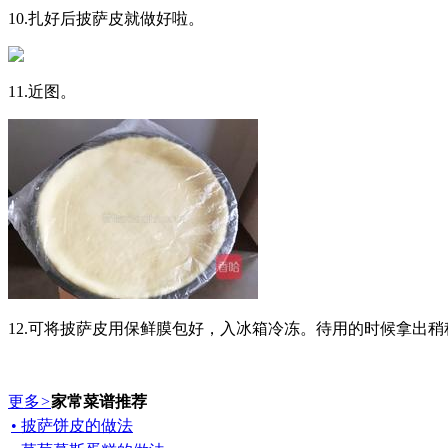
10.扎好后披萨皮就做好啦。
11.近图。
12.可将披萨皮用保鲜膜包好，入冰箱冷冻。待用的时候拿出
更多
>
家常菜谱推荐
• 披萨饼皮的做法