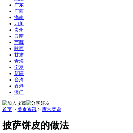
广东
广西
海南
四川
贵州
云南
西藏
陕西
甘肃
青海
宁夏
新疆
台湾
香港
澳门
首页
>
美食资讯
>
家常菜谱
披萨饼皮的做法