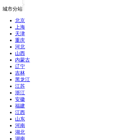
城市分站
北京
上海
天津
重庆
河北
山西
内蒙古
辽宁
吉林
黑龙江
江苏
浙江
安徽
福建
江西
山东
河南
湖北
湖南