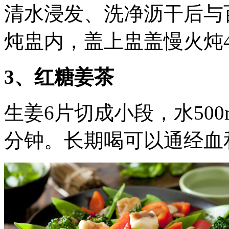
清水浸发、洗净沥干后与
炖盅内，盖上盅盖慢火炖
3、红糖姜茶
生姜6片切成小段，水50
分钟。长期喝可以通经血