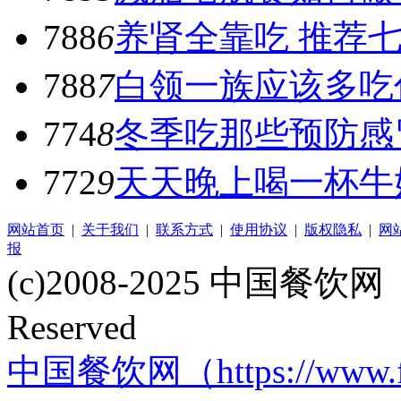
788
6
养肾全靠吃 推荐
788
7
白领一族应该多吃
774
8
冬季吃那些预防感
772
9
天天晚上喝一杯牛
网站首页
|
关于我们
|
联系方式
|
使用协议
|
版权隐私
|
网
报
(c)2008-2025 中国餐饮网（w
Reserved
中国餐饮网（https://www.f