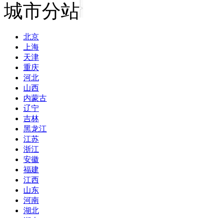
城市分站
北京
上海
天津
重庆
河北
山西
内蒙古
辽宁
吉林
黑龙江
江苏
浙江
安徽
福建
江西
山东
河南
湖北