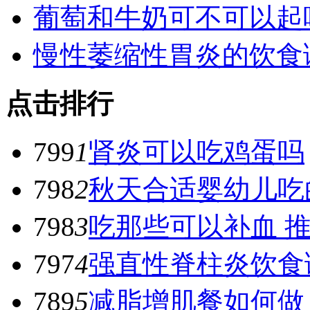
葡萄和牛奶可不可以起
慢性萎缩性胃炎的饮食
点击排行
799
1
肾炎可以吃鸡蛋吗
798
2
秋天合适婴幼儿吃
798
3
吃那些可以补血 
797
4
强直性脊柱炎饮食
789
5
减脂增肌餐如何做