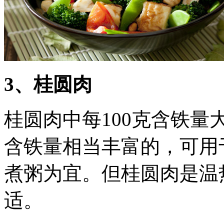
3、桂圆肉
桂圆肉中每100克含铁量
含铁量相当丰富的，可用
煮粥为宜。但桂圆肉是温
适。